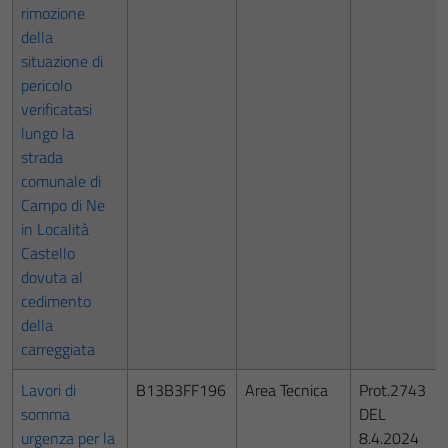
rimozione
della
situazione di
pericolo
verificatasi
lungo la
strada
comunale di
Campo di Ne
in Località
Castello
dovuta al
cedimento
della
carreggiata
Lavori di
B13B3FF196
Area Tecnica
Prot.2743
somma
DEL
urgenza per la
8.4.2024