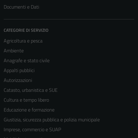
Documenti e Dati
CATEGORIE DI SERVIZIO
Agricoltura e pesca
Ambiente
Anagrafe e stato civile
Tecnici
Appalti pubblici
Questi cookie
sono necessari
Autorizzazioni
per il
Catasto, urbanistica e SUE
funzionamento
Cultura e tempo libero
del sito e non
possono
Educazione e formazione
essere
Giustizia, sicurezza pubblica e polizia municipale
disabilitati.
Imprese, commercio e SUAP
Questi cookie
non raccolgono