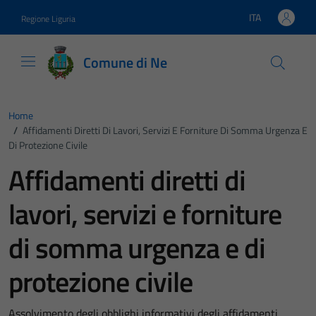
Vai ai contenuti
Vai al footer
ITA
Regione Liguria
Lingua attiva:
Comune di Ne
Home
/
Affidamenti Diretti Di Lavori, Servizi E Forniture Di Somma Urgenza E
Di Protezione Civile
Affidamenti diretti di
lavori, servizi e forniture
di somma urgenza e di
protezione civile
Assolvimento degli obblighi informativi degli affidamenti