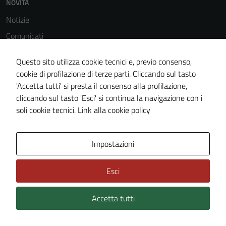
NOVITÀ
Notizie
Comunicati
Avvisi
Questo sito utilizza cookie tecnici e, previo consenso,
cookie di profilazione di terze parti. Cliccando sul tasto
'Accetta tutti' si presta il consenso alla profilazione,
VIVERE IL COMUNE
cliccando sul tasto 'Esci' si continua la navigazione con i
Luoghi
soli cookie tecnici.
Link alla cookie policy
Eventi
Impostazioni
CONTATTI
Esci
Comune di Ne
Località Conscenti, Piazza dei Mosto, 2 - 16040 Ne (GE)
Accetta tutti
Codice fiscale / P. IVA: 82002590105 / 00209460997
Email:
info@comune.ne.ge.it