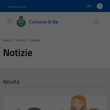
Vai ai contenuti
Vai al footer
ITA
Regione Liguria
Lingua attiva:
Comune di Ne
Home
/
Novità
/
Notizie
Notizie
Novità