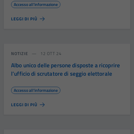
Accesso all'informazione
Tecnici
Questi cookie
LEGGI DI PIÙ
sono necessari
per il
funzionamento
del sito e non
possono
NOTIZIE
12 OTT 24
essere
disabilitati.
Albo unico delle persone disposte a ricoprire
Questi cookie
l’ufficio di scrutatore di seggio elettorale
non raccolgono
informazioni
Accesso all'informazione
personali.
LEGGI DI PIÙ