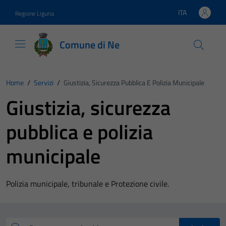
Vai ai contenuti
Vai al footer
ITA
Regione Liguria
Lingua attiva:
Comune di Ne
Home
/
Servizi
/
Giustizia, Sicurezza Pubblica E Polizia Municipale
Giustizia, sicurezza
pubblica e polizia
municipale
Polizia municipale, tribunale e Protezione civile.
Esplora tutti i servizi