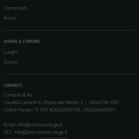
Comunicati
Avvisi
Tecnici
Questi cookie
sono necessari
VIVERE IL COMUNE
per il
Luoghi
funzionamento
Eventi
del sito e non
possono
essere
disabilitati.
CONTATTI
Questi cookie
Comune di Ne
non raccolgono
Località Conscenti, Piazza dei Mosto, 2 - 16040 Ne (GE)
informazioni
Codice fiscale / P. IVA: 82002590105 / 00209460997
personali.
Email:
info@comune.ne.ge.it
PEC:
info@pec.comune.ne.ge.it