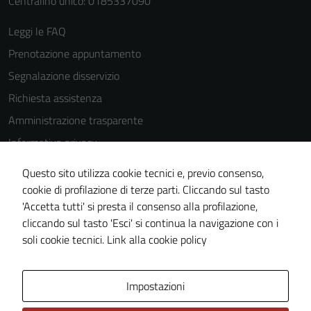
Centralino unico: 0185337090
Leggi le FAQ
Prenotazione appuntamento
Segnalazione disservizio
Richiesta assistenza
Amministrazione trasparente
Informativa privacy
Cookie Policy
Questo sito utilizza cookie tecnici e, previo consenso,
Note legali
cookie di profilazione di terze parti. Cliccando sul tasto
'Accetta tutti' si presta il consenso alla profilazione,
Dichiarazione di accessibilità
cliccando sul tasto 'Esci' si continua la navigazione con i
Piano di miglioramento del sito
soli cookie tecnici.
Link alla cookie policy
Area Privata
Impostazioni