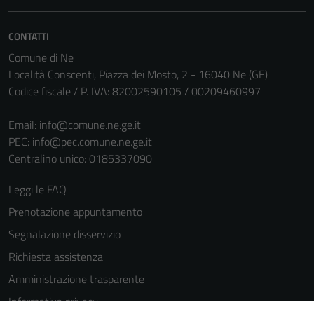
CONTATTI
Comune di Ne
Località Conscenti, Piazza dei Mosto, 2 - 16040 Ne (GE)
Codice fiscale / P. IVA: 82002590105 / 00209460997
Email:
info@comune.ne.ge.it
PEC:
info@pec.comune.ne.ge.it
Centralino unico: 0185337090
Leggi le FAQ
Prenotazione appuntamento
Segnalazione disservizio
Richiesta assistenza
Amministrazione trasparente
Informativa privacy