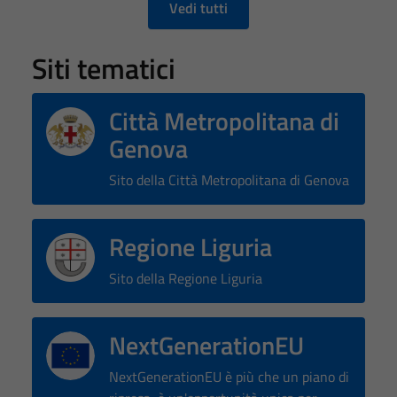
Vedi tutti
Siti tematici
Città Metropolitana di
Genova
Tecnici
Sito della Città Metropolitana di Genova
Questi cookie
sono necessari
per il
Regione Liguria
funzionamento
Sito della Regione Liguria
del sito e non
possono
essere
NextGenerationEU
disabilitati.
Questi cookie
NextGenerationEU è più che un piano di
non raccolgono