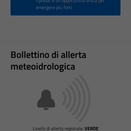
ripresa, è un'opportunità unica per
informazioni
emergere più forti
personali.
Bollettino di allerta
meteoidrologica
Livello di allerta regionale:
VERDE