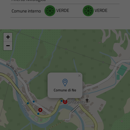
VERDE
VERDE
Comune interno
+
−
×
Comune di Ne