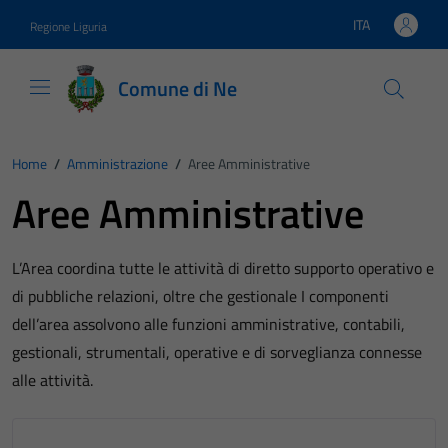
Vai ai contenuti
Vai al footer
ITA
Regione Liguria
Lingua attiva:
Comune di Ne
Home
/
Amministrazione
/
Aree Amministrative
Aree Amministrative
L’Area coordina tutte le attività di diretto supporto operativo e
di pubbliche relazioni, oltre che gestionale I componenti
dell’area assolvono alle funzioni amministrative, contabili,
gestionali, strumentali, operative e di sorveglianza connesse
alle attività.