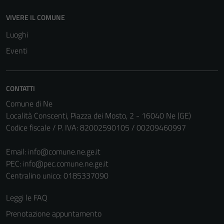
VIVERE IL COMUNE
Luoghi
Eventi
CONTATTI
Comune di Ne
Località Conscenti, Piazza dei Mosto, 2 - 16040 Ne (GE)
Codice fiscale / P. IVA: 82002590105 / 00209460997
Tecnici
Questi cookie
Email:
info@comune.ne.ge.it
sono necessari
PEC:
info@pec.comune.ne.ge.it
per il
Centralino unico: 0185337090
funzionamento
del sito e non
Leggi le FAQ
possono
essere
Prenotazione appuntamento