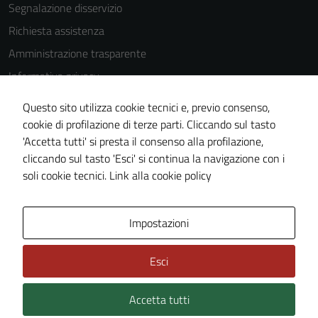
disabilitati.
Segnalazione disservizio
Questi cookie
Richiesta assistenza
non raccolgono
informazioni
Amministrazione trasparente
personali.
Informativa privacy
Cookie Policy
Questo sito utilizza cookie tecnici e, previo consenso,
Note legali
cookie di profilazione di terze parti. Cliccando sul tasto
'Accetta tutti' si presta il consenso alla profilazione,
Dichiarazione di accessibilità
cliccando sul tasto 'Esci' si continua la navigazione con i
Piano di miglioramento del sito
soli cookie tecnici.
Link alla cookie policy
Area Privata
Impostazioni
Esci
Accetta tutti
Credits: ©
Technical Design s.r.l.