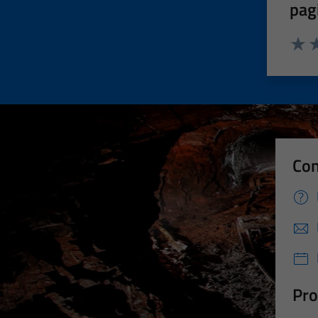
pag
Valut
Va
Con
Pro