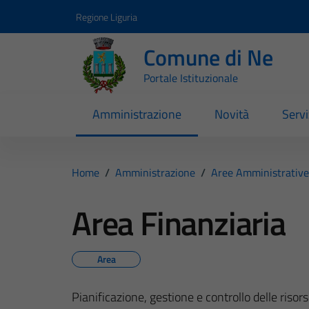
Vai ai contenuti
Vai al footer
Regione Liguria
Comune di Ne
Portale Istituzionale
Amministrazione
Novità
Servi
Home
/
Amministrazione
/
Aree Amministrative
Area Finanziaria
Area
Pianificazione, gestione e controllo delle ris