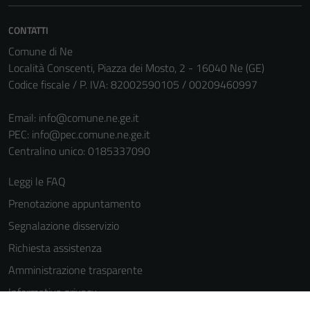
CONTATTI
Comune di Ne
Località Conscenti, Piazza dei Mosto, 2 - 16040 Ne (GE)
Codice fiscale / P. IVA: 82002590105 / 00209460997
Email:
info@comune.ne.ge.it
Tecnici
PEC:
info@pec.comune.ne.ge.it
Questi cookie
Centralino unico: 0185337090
sono necessari
Leggi le FAQ
per il
funzionamento
Prenotazione appuntamento
del sito e non
Segnalazione disservizio
possono
Richiesta assistenza
essere
disabilitati.
Amministrazione trasparente
Questi cookie
Informativa privacy
non raccolgono