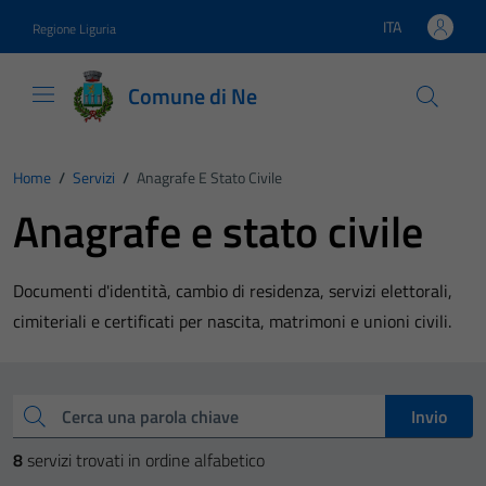
Vai ai contenuti
Vai al footer
ITA
Regione Liguria
Lingua attiva:
Comune di Ne
Home
/
Servizi
/
Anagrafe E Stato Civile
Anagrafe e stato civile
Documenti d'identità, cambio di residenza, servizi elettorali,
cimiteriali e certificati per nascita, matrimoni e unioni civili.
Esplora tutti i servizi
Cerca una parola chiave
Invio
8
servizi trovati in ordine alfabetico