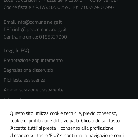
Codice fiscale / P. IVA: 82002590105 / 00209460997
Email:
info@comune.ne.ge.it
PEC:
info@pec.comune.ne.ge.it
Centralino unico: 0185337090
Leggi le FAQ
Prenotazione appuntamento
Segnalazione disservizio
Richiesta assistenza
Amministrazione trasparente
Informativa privacy
Cookie Policy
Tecnici
Questo sito utilizza cookie tecnici e, previo consenso,
Note legali
Questi cookie
cookie di profilazione di terze parti. Cliccando sul tasto
sono necessari
'Accetta tutti' si presta il consenso alla profilazione,
Dichiarazione di accessibilità
per il
cliccando sul tasto 'Esci' si continua la navigazione con i