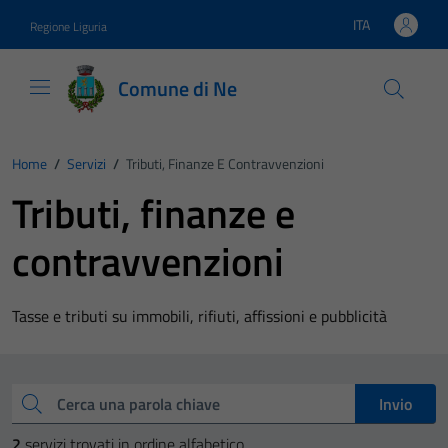
Vai ai contenuti
Vai al footer
ITA
Regione Liguria
Lingua attiva:
Comune di Ne
Home
/
Servizi
/
Tributi, Finanze E Contravvenzioni
Tributi, finanze e
contravvenzioni
Tasse e tributi su immobili, rifiuti, affissioni e pubblicità
Esplora tutti i servizi
Cerca una parola chiave
Invio
2
servizi trovati in ordine alfabetico