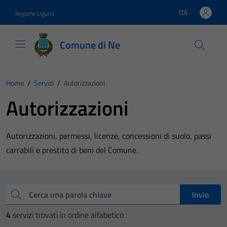
Vai ai contenuti
Vai al footer
ITA
Regione Liguria
Lingua attiva:
Comune di Ne
Home
/
Servizi
/
Autorizzazioni
Autorizzazioni
Autorizzazioni, permessi, licenze, concessioni di suolo, passi
carrabili e prestito di beni del Comune.
Esplora tutti i servizi
Cerca una parola chiave
Invio
4
servizi trovati in ordine alfabetico