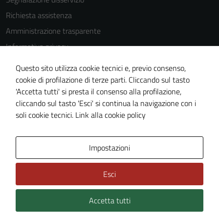
Tecnici
Richiesta assistenza
Questi cookie
Amministrazione trasparente
sono necessari
Informativa privacy
per il
funzionamento
Cookie Policy
Questo sito utilizza cookie tecnici e, previo consenso,
del sito e non
Note legali
cookie di profilazione di terze parti. Cliccando sul tasto
possono
'Accetta tutti' si presta il consenso alla profilazione,
Dichiarazione di accessibilità
essere
cliccando sul tasto 'Esci' si continua la navigazione con i
disabilitati.
Piano di miglioramento del sito
soli cookie tecnici.
Link alla cookie policy
Questi cookie
non raccolgono
informazioni
Area Privata
Impostazioni
personali.
Esci
Accetta tutti
Credits: ©
Technical Design s.r.l.