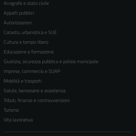
Anagrafe e stato civile
Appalti pubblici
Autorizzazioni
Catasto, urbanistica e SUE
Tecnici
Questi cookie
Cultura e tempo libero
sono necessari
Educazione e formazione
per il
Giustizia, sicurezza pubblica e polizia municipale
funzionamento
del sito e non
Imprese, commercio e SUAP
possono
Mobilità e trasporti
essere
Salute, benessere e assistenza
disabilitati.
Questi cookie
Tributi, finanze e contravvenzioni
non raccolgono
Turismo
informazioni
Vita lavorativa
personali.