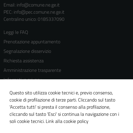
Email:
info@comune.ne.ge.it
PEC:
info@pec.comune.ne.ge.it
Centralino unico: 0185337090
Leggi le FAQ
Prenotazione appuntamento
Segnalazione disservizio
Richiesta assistenza
Amministrazione trasparente
Informativa privacy
Cookie Policy
Questo sito utilizza cookie tecnici e, previo consenso,
Note legali
cookie di profilazione di terze parti. Cliccando sul tasto
'Accetta tutti' si presta il consenso alla profilazione,
Dichiarazione di accessibilità
cliccando sul tasto 'Esci' si continua la navigazione con i
Piano di miglioramento del sito
soli cookie tecnici.
Link alla cookie policy