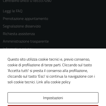
Centralino unico: 0185337090
Leggi le FAQ
Prenotazione appuntamento
Segnalazione disservizio
Richiesta assistenza
Amministrazione trasparente
Informativa privacy
Cookie Policy
Questo sito utilizza cookie tecnici e, previo consenso,
Note legali
cookie di profilazione di terze parti. Cliccando sul tasto
'Accetta tutti' si presta il consenso alla profilazione,
Dichiarazione di accessibilità
Tecnici
cliccando sul tasto 'Esci' si continua la navigazione con i
Questi cookie
Piano di miglioramento del sito
soli cookie tecnici.
Link alla cookie policy
sono necessari
per il
funzionamento
Area Privata
Impostazioni
del sito e non