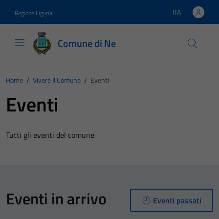
Vai ai contenuti
Vai al footer
ITA
Regione Liguria
Lingua attiva:
Comune di Ne
Home
/
Vivere Il Comune
/
Eventi
Eventi
Tutti gli eventi del comune
Eventi in arrivo
Eventi passati