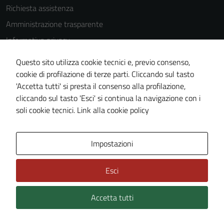
Richiesta assistenza
Amministrazione trasparente
Informativa privacy
Cookie Policy
Questo sito utilizza cookie tecnici e, previo consenso,
Note legali
cookie di profilazione di terze parti. Cliccando sul tasto
'Accetta tutti' si presta il consenso alla profilazione,
Dichiarazione di accessibilità
cliccando sul tasto 'Esci' si continua la navigazione con i
Piano di miglioramento del sito
soli cookie tecnici.
Link alla cookie policy
Area Privata
Impostazioni
Esci
Accetta tutti
Credits: ©
Technical Design s.r.l.