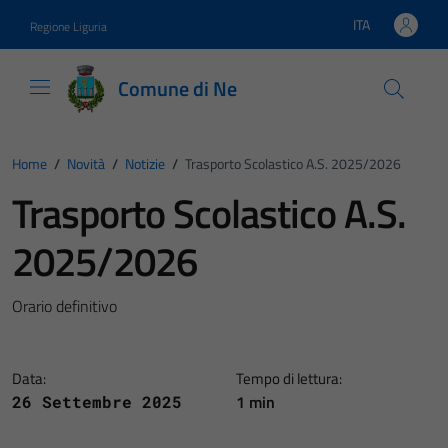
Vai ai contenuti
Vai al footer
ITA
Regione Liguria
Lingua attiva:
Comune di Ne
Home
/
Novità
/
Notizie
/
Trasporto Scolastico A.S. 2025/2026
Trasporto Scolastico A.S.
2025/2026
Orario definitivo
Data:
Tempo di lettura:
1 min
26 Settembre 2025