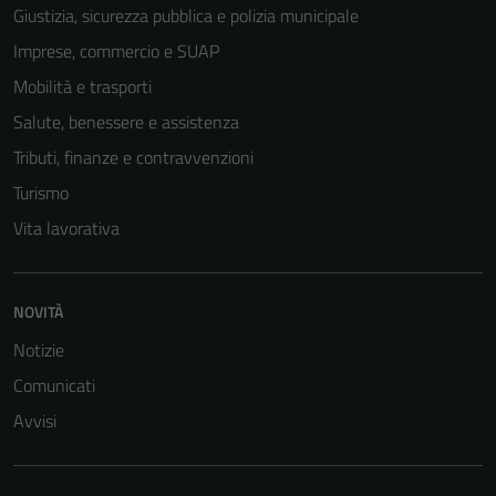
Giustizia, sicurezza pubblica e polizia municipale
Imprese, commercio e SUAP
Mobilità e trasporti
Salute, benessere e assistenza
Tributi, finanze e contravvenzioni
Turismo
Vita lavorativa
Tecnici
Questi cookie
NOVITÀ
sono necessari
per il
Notizie
funzionamento
Comunicati
del sito e non
Avvisi
possono
essere
disabilitati.