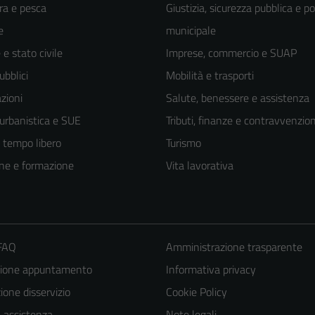
ra e pesca
Giustizia, sicurezza pubblica e po
e
municipale
e stato civile
Imprese, commercio e SUAP
ubblici
Mobilità e trasporti
zioni
Salute, benessere e assistenza
 urbanistica e SUE
Tributi, finanze e contravvenzion
e tempo libero
Turismo
ne e formazione
Vita lavorativa
 FAQ
Amministrazione trasparente
Tecnici
Questi cookie
zione appuntamento
Informativa privacy
sono necessari
one disservizio
Cookie Policy
per il
a assistenza
Note legali