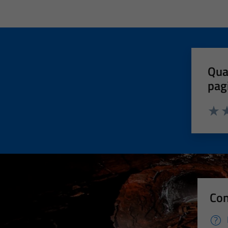
Qua
pag
Valut
Va
Con