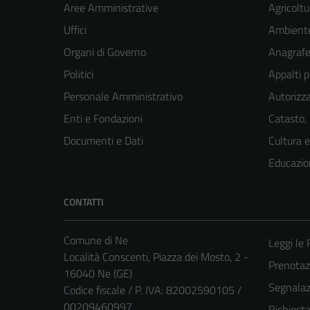
Aree Amministrative
Agricoltu
Uffici
Ambient
Organi di Governo
Anagrafe 
Politici
Appalti p
Personale Amministrativo
Autorizza
Enti e Fondazioni
Catasto,
Documenti e Dati
Cultura 
Educazio
CONTATTI
Comune di Ne
Leggi le
Località Conscenti, Piazza dei Mosto, 2 -
Prenota
16040 Ne (GE)
Segnalazi
Codice fiscale / P. IVA: 82002590105 /
00209460997
Richiest