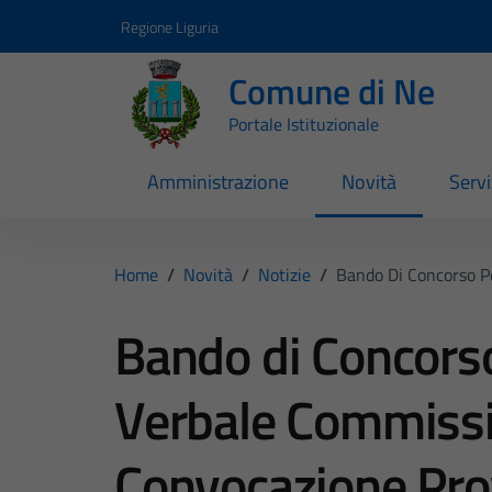
Vai ai contenuti
Vai al footer
Regione Liguria
Comune di Ne
Portale Istituzionale
Amministrazione
Novità
Servi
Home
/
Novità
/
Notizie
/
Bando Di Concorso P
Bando di Concors
Verbale Commissi
Convocazione Pro