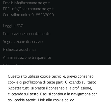
del sito e non
Email:
info@comune.ne.ge.it
possono
PEC:
info@pec.comune.ne.ge.it
essere
Centralino unico: 0185337090
disabilitati.
Leggi le FAQ
Questi cookie
non raccolgono
Prenotazione appuntamento
informazioni
Segnalazione disservizio
personali.
Richiesta assistenza
Amministrazione trasparente
Informativa privacy
Cookie Policy
Questo sito utilizza cookie tecnici e, previo consenso,
Note legali
cookie di profilazione di terze parti. Cliccando sul tasto
'Accetta tutti' si presta il consenso alla profilazione,
Dichiarazione di accessibilità
cliccando sul tasto 'Esci' si continua la navigazione con i
Piano di miglioramento del sito
soli cookie tecnici.
Link alla cookie policy