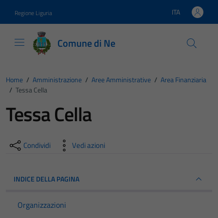
Vai ai contenuti
Vai al footer
ITA
Regione Liguria
Lingua attiva:
Comune di Ne
Home
/
Amministrazione
/
Aree Amministrative
/
Area Finanziaria
/
Tessa Cella
Tessa Cella
Condividi
Vedi azioni
INDICE DELLA PAGINA
Organizzazioni