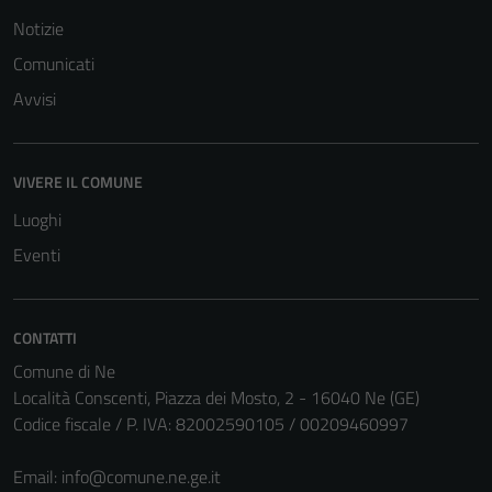
possono
Notizie
essere
Comunicati
disabilitati.
Avvisi
Questi cookie
non raccolgono
informazioni
personali.
VIVERE IL COMUNE
Luoghi
Eventi
CONTATTI
Comune di Ne
Località Conscenti, Piazza dei Mosto, 2 - 16040 Ne (GE)
Codice fiscale / P. IVA: 82002590105 / 00209460997
Email:
info@comune.ne.ge.it