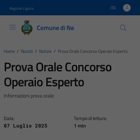
Vai ai contenuti
Vai al footer
ITA
Regione Liguria
Lingua attiva:
Comune di Ne
Home
/
Novità
/
Notizie
/
Prova Orale Concorso Operaio Esperto
Prova Orale Concorso
Operaio Esperto
Informazioni prova orale
Data:
Tempo di lettura:
1 min
07 Luglio 2025