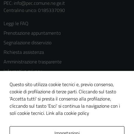
PEC:
info@pec.comune.ne.ge.it
Centralino unico: 0185337090
Leggi le FAQ
Prenotazione appuntamento
Segnalazione disservizio
Richiesta assistenza
Amministrazione trasparente
Informativa privacy
Cookie Policy
Questo sito utilizza cookie tecnici e, previo consenso,
Note legali
cookie di profilazione di terze parti. Cliccando sul tasto
'Accetta tutti' si presta il consenso alla profilazione,
Dichiarazione di accessibilità
cliccando sul tasto 'Esci' si continua la navigazione con i
Piano di miglioramento del sito
soli cookie tecnici.
Link alla cookie policy
Area Privata
Impostazioni