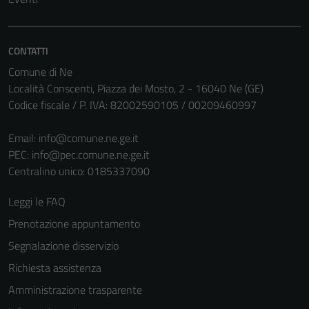
CONTATTI
Comune di Ne
Località Conscenti, Piazza dei Mosto, 2 - 16040 Ne (GE)
Codice fiscale / P. IVA: 82002590105 / 00209460997
Email:
info@comune.ne.ge.it
Tecnici
PEC:
info@pec.comune.ne.ge.it
Questi cookie
Centralino unico: 0185337090
sono necessari
per il
Leggi le FAQ
funzionamento
Prenotazione appuntamento
del sito e non
possono
Segnalazione disservizio
essere
Richiesta assistenza
disabilitati.
Amministrazione trasparente
Questi cookie
non raccolgono