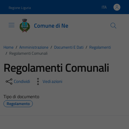
Vai ai contenuti
Vai al footer
ITA
Regione Liguria
Lingua attiva:
Comune di Ne
Home
/
Amministrazione
/
Documenti E Dati
/
Regolamenti
/
Regolamenti Comunali
Regolamenti Comunali
Condividi
Vedi azioni
Tipo di documento
Regolamento