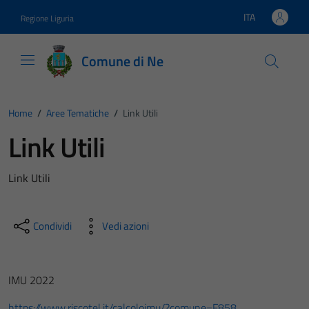
Vai ai contenuti
Vai al footer
ITA
Regione Liguria
Lingua attiva:
Comune di Ne
Home
/
Aree Tematiche
/
Link Utili
Link Utili
Link Utili
Condividi
Vedi azioni
IMU 2022
https://www.riscotel.it/calcoloimu/?comune=F858