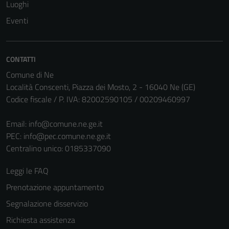
Tecnici
Luoghi
Questi cookie
Eventi
sono necessari
per il
funzionamento
CONTATTI
del sito e non
Comune di Ne
possono
Località Conscenti, Piazza dei Mosto, 2 - 16040 Ne (GE)
essere
Codice fiscale / P. IVA: 82002590105 / 00209460997
disabilitati.
Questi cookie
Email:
info@comune.ne.ge.it
non raccolgono
PEC:
info@pec.comune.ne.ge.it
informazioni
Centralino unico: 0185337090
personali.
Leggi le FAQ
Prenotazione appuntamento
Segnalazione disservizio
Richiesta assistenza