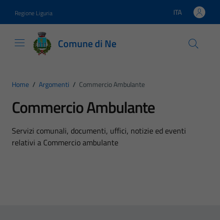
Vai ai contenuti
Vai al footer
ITA
Regione Liguria
Lingua attiva:
Comune di Ne
Home
/
Argomenti
/
Commercio Ambulante
Commercio Ambulante
Dettagli dell'argomento
Servizi comunali, documenti, uffici, notizie ed eventi
relativi a Commercio ambulante