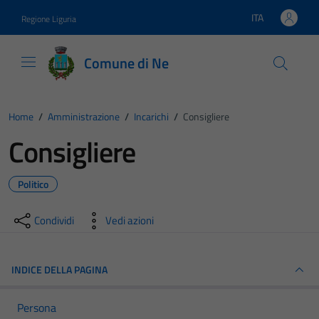
Vai ai contenuti
Vai al footer
ITA
Regione Liguria
Lingua attiva:
Comune di Ne
Home
/
Amministrazione
/
Incarichi
/
Consigliere
Consigliere
Politico
Condividi
Vedi azioni
INDICE DELLA PAGINA
Persona