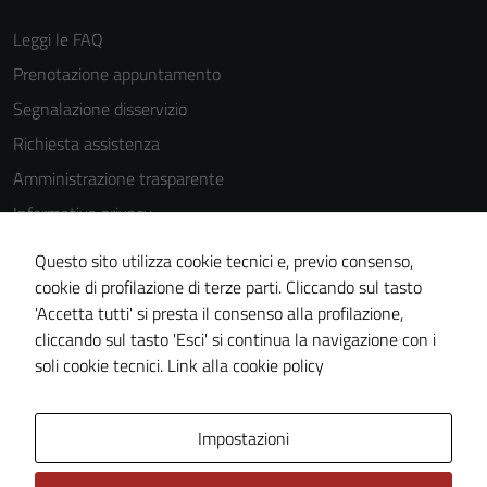
Leggi le FAQ
Prenotazione appuntamento
Tecnici
Segnalazione disservizio
Questi cookie
sono necessari
Richiesta assistenza
per il
Amministrazione trasparente
funzionamento
Informativa privacy
del sito e non
possono
Cookie Policy
Questo sito utilizza cookie tecnici e, previo consenso,
essere
Note legali
cookie di profilazione di terze parti. Cliccando sul tasto
disabilitati.
'Accetta tutti' si presta il consenso alla profilazione,
Dichiarazione di accessibilità
Questi cookie
cliccando sul tasto 'Esci' si continua la navigazione con i
non raccolgono
Piano di miglioramento del sito
soli cookie tecnici.
Link alla cookie policy
informazioni
personali.
Area Privata
Impostazioni