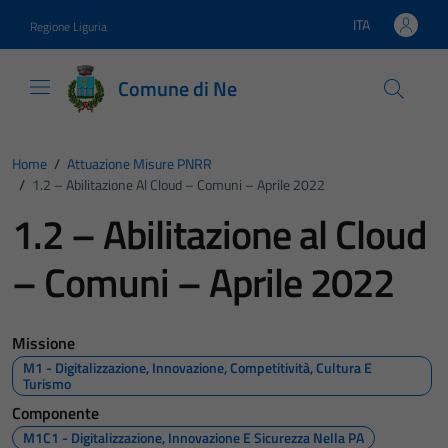
Vai ai contenuti
Vai al footer
ITA
Regione Liguria
Lingua attiva:
Comune di Ne
Home
/
Attuazione Misure PNRR
/
1.2 – Abilitazione Al Cloud – Comuni – Aprile 2022
1.2 – Abilitazione al Cloud
– Comuni – Aprile 2022
Missione
M1 - Digitalizzazione, Innovazione, Competitività, Cultura E
Turismo
Componente
M1C1 - Digitalizzazione, Innovazione E Sicurezza Nella PA