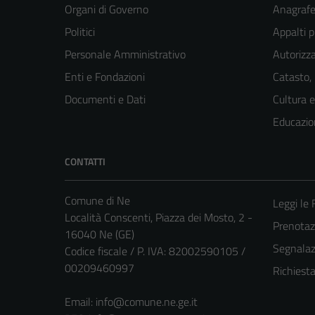
Organi di Governo
Anagrafe 
Politici
Appalti p
Personale Amministrativo
Autorizza
Enti e Fondazioni
Catasto,
Documenti e Dati
Cultura 
Educazio
CONTATTI
Comune di Ne
Leggi le
Località Conscenti, Piazza dei Mosto, 2 -
Prenota
16040 Ne (GE)
Segnalazi
Codice fiscale / P. IVA: 82002590105 /
00209460997
Richiest
Email:
info@comune.ne.ge.it