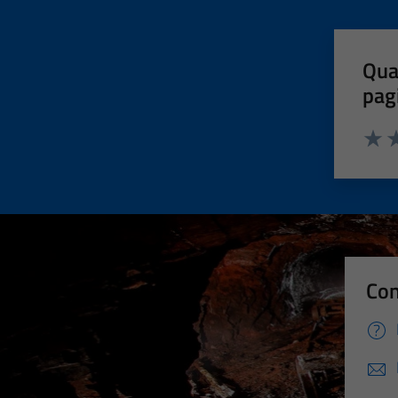
Qua
pag
Valut
Va
Con