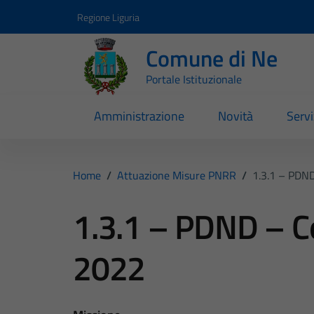
Vai ai contenuti
Vai al footer
Regione Liguria
Comune di Ne
Portale Istituzionale
Amministrazione
Novità
Servi
Home
/
Attuazione Misure PNRR
/
1.3.1 – PDN
1.3.1 – PDND – C
2022