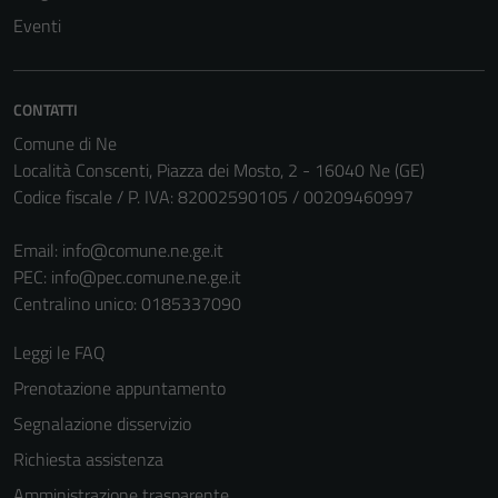
Questi cookie
Eventi
sono necessari
per il
funzionamento
CONTATTI
del sito e non
Comune di Ne
possono
Località Conscenti, Piazza dei Mosto, 2 - 16040 Ne (GE)
essere
Codice fiscale / P. IVA: 82002590105 / 00209460997
disabilitati.
Questi cookie
Email:
info@comune.ne.ge.it
non raccolgono
PEC:
info@pec.comune.ne.ge.it
informazioni
Centralino unico: 0185337090
personali.
Leggi le FAQ
Prenotazione appuntamento
Segnalazione disservizio
Richiesta assistenza
Amministrazione trasparente