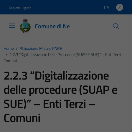
Vai ai contenuti
Vai al footer
ITA
Regione Liguria
Lingua attiva:
Comune di Ne
Home
/
Attuazione Misure PNRR
/
2.2.3 “Digitalizzazione Delle Procedure (SUAP E SUE)” – Enti Terzi –
Comuni
2.2.3 “Digitalizzazione
delle procedure (SUAP e
SUE)” – Enti Terzi –
Comuni