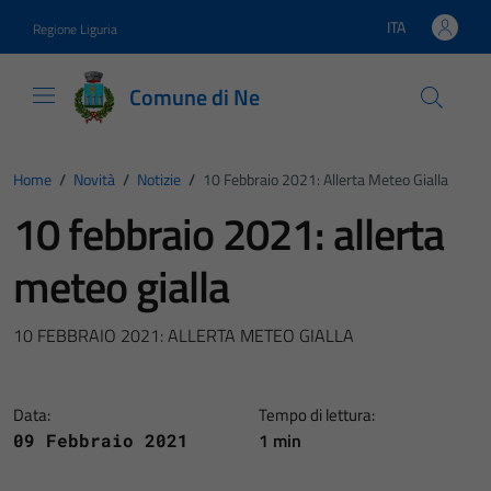
Vai ai contenuti
Vai al footer
ITA
Regione Liguria
Lingua attiva:
Comune di Ne
Home
/
Novità
/
Notizie
/
10 Febbraio 2021: Allerta Meteo Gialla
10 febbraio 2021: allerta
meteo gialla
10 FEBBRAIO 2021: ALLERTA METEO GIALLA
Data:
Tempo di lettura:
1 min
09 Febbraio 2021