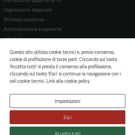
Prenotazione appuntamento
Segnalazione disservizio
Richiesta assistenza
Amministrazione trasparente
Informativa privacy
Cookie Policy
Questo sito utilizza cookie tecnici e, previo consenso,
Note legali
cookie di profilazione di terze parti. Cliccando sul tasto
'Accetta tutti' si presta il consenso alla profilazione,
Dichiarazione di accessibilità
cliccando sul tasto 'Esci' si continua la navigazione con i
Piano di miglioramento del sito
soli cookie tecnici.
Link alla cookie policy
Area Privata
Impostazioni
Esci
Accetta tutti
Credits: ©
Technical Design s.r.l.