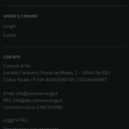
Tecnici
VIVERE IL COMUNE
Questi cookie
Luoghi
sono necessari
per il
Eventi
funzionamento
del sito e non
possono
CONTATTI
essere
Comune di Ne
disabilitati.
Località Conscenti, Piazza dei Mosto, 2 - 16040 Ne (GE)
Questi cookie
Codice fiscale / P. IVA: 82002590105 / 00209460997
non raccolgono
informazioni
Email:
info@comune.ne.ge.it
personali.
PEC:
info@pec.comune.ne.ge.it
Centralino unico: 0185337090
Leggi le FAQ