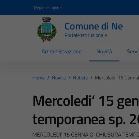
Vai ai contenuti
Vai al footer
Regione Liguria
Comune di Ne
Portale Istituzionale
Amministrazione
Novità
Servi
Home
/
Novità
/
Notizie
/
Mercoledi’ 15 Gennai
Mercoledi’ 15 gen
temporanea sp. 26
MERCOLEDI' 15 GENNAIO: CHIUSURA TEMPOR