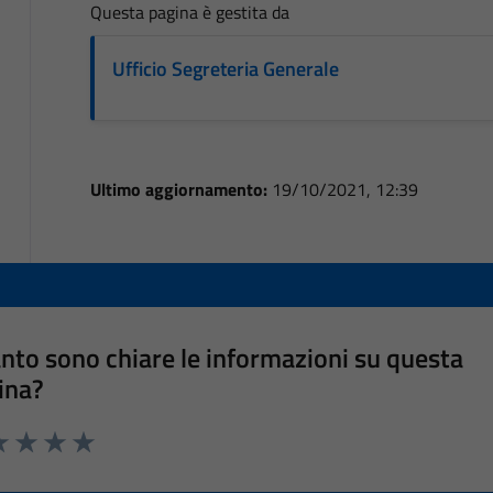
Questa pagina è gestita da
Ufficio Segreteria Generale
Ultimo aggiornamento:
19/10/2021, 12:39
nto sono chiare le informazioni su questa
ina?
a 1 stelle su 5
luta 2 stelle su 5
Valuta 3 stelle su 5
Valuta 4 stelle su 5
Valuta 5 stelle su 5