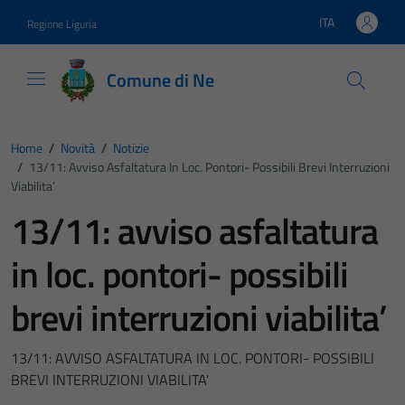
Vai ai contenuti
Vai al footer
ITA
Regione Liguria
Lingua attiva:
Comune di Ne
Home
/
Novità
/
Notizie
/
13/11: Avviso Asfaltatura In Loc. Pontori- Possibili Brevi Interruzioni
Viabilita’
13/11: avviso asfaltatura
in loc. pontori- possibili
brevi interruzioni viabilita’
13/11: AVVISO ASFALTATURA IN LOC. PONTORI- POSSIBILI
BREVI INTERRUZIONI VIABILITA'