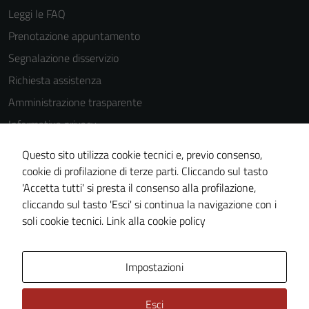
essere
Leggi le FAQ
disabilitati.
Prenotazione appuntamento
Questi cookie
Segnalazione disservizio
non raccolgono
informazioni
Richiesta assistenza
personali.
Amministrazione trasparente
Informativa privacy
Cookie Policy
Questo sito utilizza cookie tecnici e, previo consenso,
Note legali
cookie di profilazione di terze parti. Cliccando sul tasto
'Accetta tutti' si presta il consenso alla profilazione,
Dichiarazione di accessibilità
cliccando sul tasto 'Esci' si continua la navigazione con i
Piano di miglioramento del sito
soli cookie tecnici.
Link alla cookie policy
Area Privata
Impostazioni
Esci