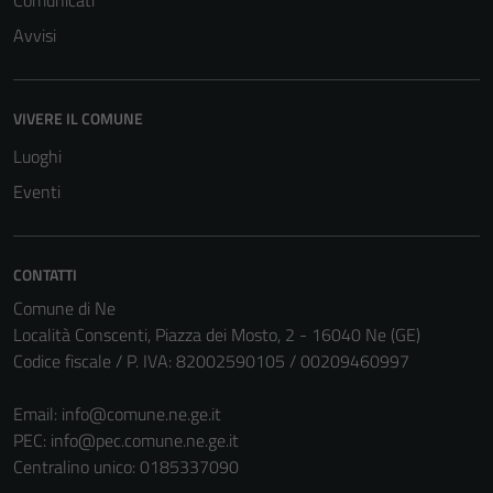
Comunicati
Avvisi
VIVERE IL COMUNE
Luoghi
Eventi
CONTATTI
Comune di Ne
Tecnici
Località Conscenti, Piazza dei Mosto, 2 - 16040 Ne (GE)
Questi cookie
Codice fiscale / P. IVA: 82002590105 / 00209460997
sono necessari
per il
Email:
info@comune.ne.ge.it
funzionamento
PEC:
info@pec.comune.ne.ge.it
del sito e non
Centralino unico: 0185337090
possono