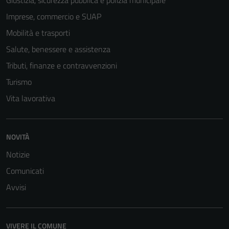
Giustizia, sicurezza pubblica e polizia municipale
Imprese, commercio e SUAP
Mobilità e trasporti
Salute, benessere e assistenza
Tributi, finanze e contravvenzioni
Turismo
Vita lavorativa
Tecnici
Questi cookie
NOVITÀ
sono necessari
Notizie
per il
funzionamento
Comunicati
del sito e non
Avvisi
possono
essere
disabilitati.
VIVERE IL COMUNE