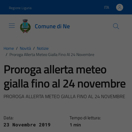
Vai ai contenuti
Vai al footer
ITA
Regione Liguria
Lingua attiva:
Comune di Ne
Home
/
Novità
/
Notizie
/
Proroga Allerta Meteo Gialla Fino Al 24 Novembre
Proroga allerta meteo
gialla fino al 24 novembre
PROROGA ALLERTA METEO GIALLA FINO AL 24 NOVEMBRE
Data:
Tempo di lettura:
1 min
23 Novembre 2019