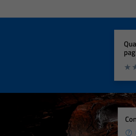
Qua
pag
Valut
Va
Con