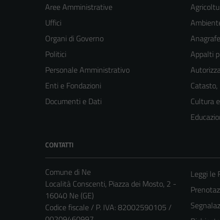
Aree Amministrative
Agricoltu
Uffici
Ambient
Organi di Governo
Anagrafe 
Politici
Appalti p
Personale Amministrativo
Autorizza
Enti e Fondazioni
Catasto,
Documenti e Dati
Cultura 
Educazio
CONTATTI
Comune di Ne
Leggi le
Località Conscenti, Piazza dei Mosto, 2 -
Prenota
16040 Ne (GE)
Segnalazi
Codice fiscale / P. IVA: 82002590105 /
00209460997