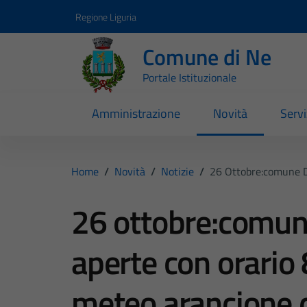
Vai ai contenuti
Vai al footer
Regione Liguria
Comune di Ne
Portale Istituzionale
Amministrazione
Novità
Servi
Home
/
Novità
/
Notizie
/
26 Ottobre:comune D
26 ottobre:comune
aperte con orario 
meteo arancione d