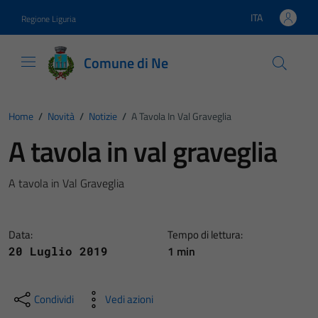
Vai ai contenuti
Vai al footer
ITA
Regione Liguria
Lingua attiva:
Comune di Ne
Home
/
Novità
/
Notizie
/
A Tavola In Val Graveglia
A tavola in val graveglia
A tavola in Val Graveglia
Data:
Tempo di lettura:
1 min
20 Luglio 2019
Condividi
Vedi azioni