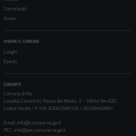
Comunicati
Avvisi
Tecnici
Questi cookie
sono necessari
VIVERE IL COMUNE
per il
Luoghi
funzionamento
Eventi
del sito e non
possono
essere
disabilitati.
CONTATTI
Questi cookie
Comune di Ne
non raccolgono
Località Conscenti, Piazza dei Mosto, 2 - 16040 Ne (GE)
informazioni
Codice fiscale / P. IVA: 82002590105 / 00209460997
personali.
Email:
info@comune.ne.ge.it
PEC:
info@pec.comune.ne.ge.it