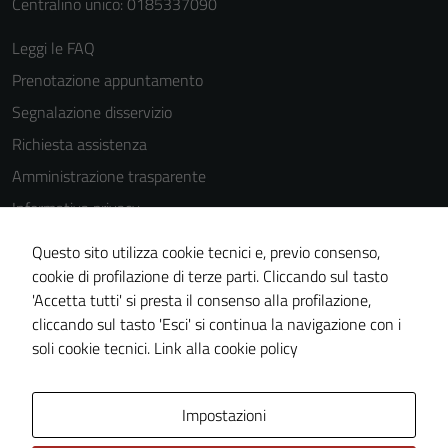
Centralino unico: 0185337090
Leggi le FAQ
Prenotazione appuntamento
Segnalazione disservizio
Richiesta assistenza
Amministrazione trasparente
Informativa privacy
Cookie Policy
Questo sito utilizza cookie tecnici e, previo consenso,
Note legali
cookie di profilazione di terze parti. Cliccando sul tasto
'Accetta tutti' si presta il consenso alla profilazione,
Dichiarazione di accessibilità
cliccando sul tasto 'Esci' si continua la navigazione con i
Piano di miglioramento del sito
soli cookie tecnici.
Link alla cookie policy
Area Privata
Impostazioni