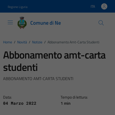
Vai ai contenuti
Vai al footer
ITA
Regione Liguria
Lingua attiva:
Comune di Ne
Home
/
Novità
/
Notizie
/
Abbonamento Amt-Carta Studenti
Abbonamento amt-carta
studenti
ABBONAMENTO AMT-CARTA STUDENTI
Data:
Tempo di lettura:
1 min
04 Marzo 2022