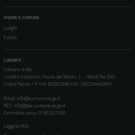
VIVERE IL COMUNE
Luoghi
Eventi
CONTATTI
Comune di Ne
Località Conscenti, Piazza dei Mosto, 2 - 16040 Ne (GE)
Tecnici
Codice fiscale / P. IVA: 82002590105 / 00209460997
Questi cookie
sono necessari
Email:
info@comune.ne.ge.it
per il
PEC:
info@pec.comune.ne.ge.it
funzionamento
Centralino unico: 0185337090
del sito e non
possono
Leggi le FAQ
essere