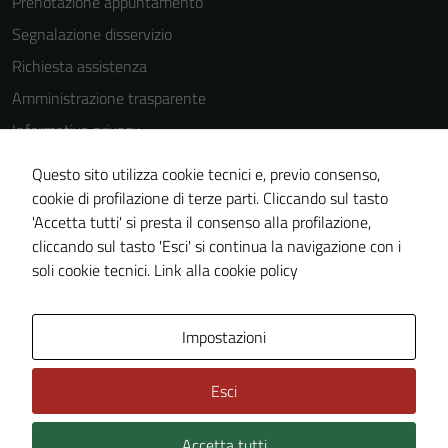
Prenotazione appuntamento
disabilitati.
Segnalazione disservizio
Questi cookie
non raccolgono
Richiesta assistenza
informazioni
Amministrazione trasparente
personali.
Informativa privacy
Cookie Policy
Questo sito utilizza cookie tecnici e, previo consenso,
Note legali
cookie di profilazione di terze parti. Cliccando sul tasto
'Accetta tutti' si presta il consenso alla profilazione,
Dichiarazione di accessibilità
cliccando sul tasto 'Esci' si continua la navigazione con i
Piano di miglioramento del sito
soli cookie tecnici.
Link alla cookie policy
Area Privata
Impostazioni
Esci
Accetta tutti
Credits: ©
Technical Design s.r.l.