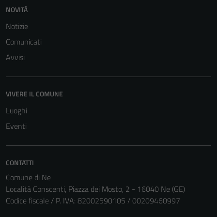
del sito e non
NOVITÀ
possono
Notizie
essere
disabilitati.
Comunicati
Questi cookie
Avvisi
non raccolgono
informazioni
personali.
VIVERE IL COMUNE
Luoghi
Eventi
CONTATTI
Comune di Ne
Località Conscenti, Piazza dei Mosto, 2 - 16040 Ne (GE)
Codice fiscale / P. IVA: 82002590105 / 00209460997