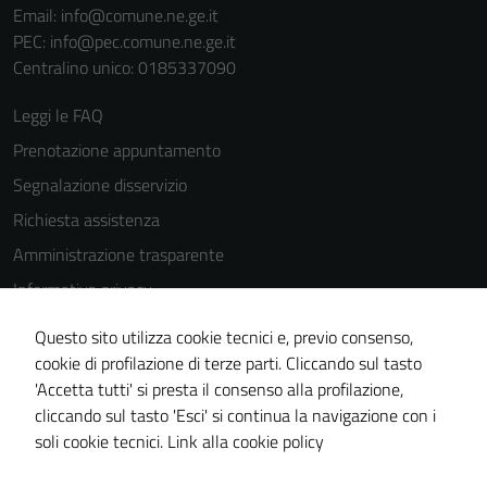
Email:
info@comune.ne.ge.it
PEC:
info@pec.comune.ne.ge.it
Centralino unico: 0185337090
Leggi le FAQ
Prenotazione appuntamento
Segnalazione disservizio
Richiesta assistenza
Amministrazione trasparente
Informativa privacy
Cookie Policy
Questo sito utilizza cookie tecnici e, previo consenso,
Note legali
cookie di profilazione di terze parti. Cliccando sul tasto
'Accetta tutti' si presta il consenso alla profilazione,
Dichiarazione di accessibilità
cliccando sul tasto 'Esci' si continua la navigazione con i
Piano di miglioramento del sito
soli cookie tecnici.
Link alla cookie policy