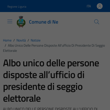
Vai ai contenuti
Vai al footer
ITA
Regione Liguria
Lingua attiva:
Comune di Ne
Home
/
Novità
/
Notizie
/
Albo Unico Delle Persone Disposte All’ufficio Di Presidente Di Seggio
Elettorale
Albo unico delle persone
disposte all’ufficio di
presidente di seggio
elettorale
ALBO UNICO DELLE PERSONE DISPOSTE ALL’UFFICIO DI