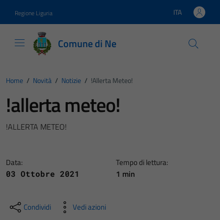
Vai ai contenuti
Vai al footer
ITA
Regione Liguria
Lingua attiva:
Comune di Ne
Home
/
Novità
/
Notizie
/
!allerta Meteo!
!allerta meteo!
!ALLERTA METEO!
Data:
Tempo di lettura:
1 min
03 Ottobre 2021
Condividi
Vedi azioni