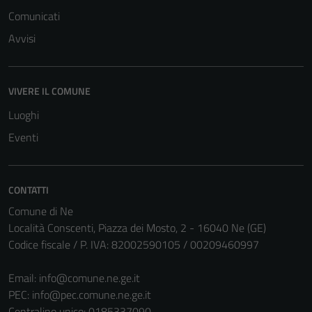
Comunicati
Avvisi
VIVERE IL COMUNE
Luoghi
Eventi
CONTATTI
Comune di Ne
Tecnici
Località Conscenti, Piazza dei Mosto, 2 - 16040 Ne (GE)
Questi cookie
Codice fiscale / P. IVA: 82002590105 / 00209460997
sono necessari
per il
Email:
info@comune.ne.ge.it
funzionamento
PEC:
info@pec.comune.ne.ge.it
del sito e non
Centralino unico: 0185337090