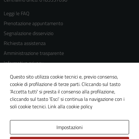
possono
essere
Leggi le FAQ
disabilitati.
Questi cookie
Prenotazione appuntamento
non raccolgono
Segnalazione disservizio
informazioni
Richiesta assistenza
personali.
Amministrazione trasparente
Informativa privacy
Cookie Policy
Questo sito utilizza cookie tecnici e, previo consenso,
Note legali
cookie di profilazione di terze parti. Cliccando sul tasto
'Accetta tutti' si presta il consenso alla profilazione,
Dichiarazione di accessibilità
cliccando sul tasto 'Esci' si continua la navigazione con i
Piano di miglioramento del sito
soli cookie tecnici.
Link alla cookie policy
Area Privata
Impostazioni