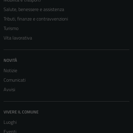
Salute, benessere e assistenza
Tributi, finanze e contravvenzioni
Turismo
Vita lavorativa
Tecnici
NOVITÀ
Questi cookie
Notizie
sono necessari
Comunicati
per il
funzionamento
Avvisi
del sito e non
possono
essere
VIVERE IL COMUNE
disabilitati.
Luoghi
Questi cookie
Eventi
non raccolgono