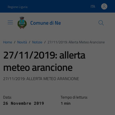
Vai ai contenuti
Vai al footer
ITA
Regione Liguria
Lingua attiva:
Comune di Ne
Home
/
Novità
/
Notizie
/
27/11/2019: Allerta Meteo Arancione
27/11/2019: allerta
meteo arancione
27/11/2019: ALLERTA METEO ARANCIONE
Data:
Tempo di lettura:
1 min
26 Novembre 2019