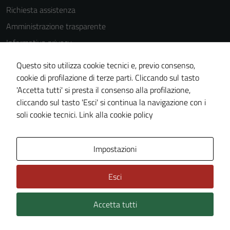
Richiesta assistenza
Amministrazione trasparente
Informativa privacy
Cookie Policy
Questo sito utilizza cookie tecnici e, previo consenso,
Note legali
cookie di profilazione di terze parti. Cliccando sul tasto
'Accetta tutti' si presta il consenso alla profilazione,
Dichiarazione di accessibilità
cliccando sul tasto 'Esci' si continua la navigazione con i
Piano di miglioramento del sito
soli cookie tecnici.
Link alla cookie policy
Area Privata
Impostazioni
Esci
Accetta tutti
Credits: ©
Technical Design s.r.l.