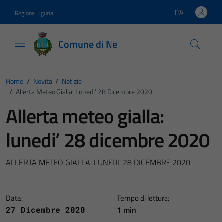
Vai ai contenuti
Vai al footer
ITA
Regione Liguria
Lingua attiva:
Comune di Ne
Home
/
Novità
/
Notizie
/
Allerta Meteo Gialla: Lunedi’ 28 Dicembre 2020
Allerta meteo gialla:
lunedi’ 28 dicembre 2020
ALLERTA METEO GIALLA: LUNEDI' 28 DICEMBRE 2020
Data:
Tempo di lettura:
1 min
27 Dicembre 2020