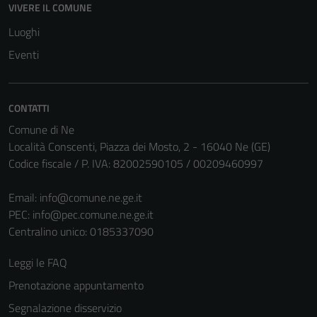
VIVERE IL COMUNE
Tecnici
Luoghi
Questi cookie
sono necessari
Eventi
per il
funzionamento
del sito e non
CONTATTI
possono
Comune di Ne
essere
Località Conscenti, Piazza dei Mosto, 2 - 16040 Ne (GE)
disabilitati.
Codice fiscale / P. IVA: 82002590105 / 00209460997
Questi cookie
non raccolgono
Email:
info@comune.ne.ge.it
informazioni
PEC:
info@pec.comune.ne.ge.it
personali.
Centralino unico: 0185337090
Leggi le FAQ
Prenotazione appuntamento
Segnalazione disservizio