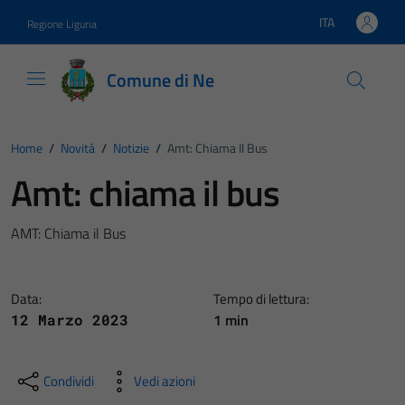
Vai ai contenuti
Vai al footer
ITA
Regione Liguria
Lingua attiva:
Comune di Ne
Home
/
Novità
/
Notizie
/
Amt: Chiama Il Bus
Amt: chiama il bus
AMT: Chiama il Bus
Data:
Tempo di lettura:
1 min
12 Marzo 2023
Condividi
Vedi azioni