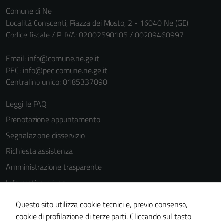
Comune di Ne
Località Conscenti, Piazza dei Mosto, 2 - 16040 Ne (GE)
Codice fiscale / P. IVA: 82002590105 / 00209460997
Email:
info@comune.ne.ge.it
PEC:
info@pec.comune.ne.ge.it
Tecnici
Centralino unico: 0185337090
Questi cookie
Leggi le FAQ
sono necessari
per il
Prenotazione appuntamento
funzionamento
Segnalazione disservizio
del sito e non
Richiesta assistenza
possono
essere
Amministrazione trasparente
disabilitati.
Informativa privacy
Questi cookie
Cookie Policy
non raccolgono
Questo sito utilizza cookie tecnici e, previo consenso,
informazioni
Note legali
cookie di profilazione di terze parti. Cliccando sul tasto