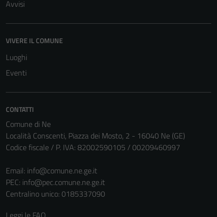
Avvisi
Tecnici
Questi cookie
VIVERE IL COMUNE
sono necessari
Luoghi
per il
Eventi
funzionamento
del sito e non
possono
essere
CONTATTI
disabilitati.
Comune di Ne
Questi cookie
Località Conscenti, Piazza dei Mosto, 2 - 16040 Ne (GE)
non raccolgono
Codice fiscale / P. IVA: 82002590105 / 00209460997
informazioni
personali.
Email:
info@comune.ne.ge.it
PEC:
info@pec.comune.ne.ge.it
Centralino unico: 0185337090
Leggi le FAQ