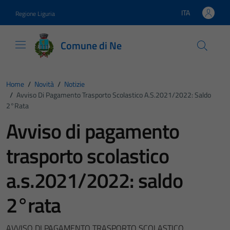
Vai ai contenuti
Vai al footer
ITA
Regione Liguria
Lingua attiva:
Comune di Ne
Home
/
Novità
/
Notizie
/
Avviso Di Pagamento Trasporto Scolastico A.s.2021/2022: Saldo
2°rata
Avviso di pagamento
trasporto scolastico
a.s.2021/2022: saldo
2°rata
AVVISO DI PAGAMENTO TRASPORTO SCOLASTICO