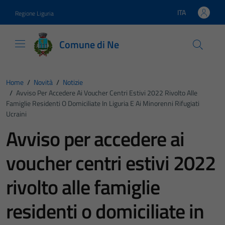
Vai ai contenuti
Vai al footer
ITA
Regione Liguria
Lingua attiva:
Comune di Ne
Home
/
Novità
/
Notizie
/
Avviso Per Accedere Ai Voucher Centri Estivi 2022 Rivolto Alle
Famiglie Residenti O Domiciliate In Liguria E Ai Minorenni Rifugiati
Ucraini
Avviso per accedere ai
voucher centri estivi 2022
rivolto alle famiglie
residenti o domiciliate in