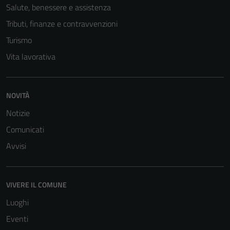
Salute, benessere e assistenza
Tributi, finanze e contravvenzioni
Turismo
Vita lavorativa
NOVITÀ
Tecnici
Notizie
Questi cookie
sono necessari
Comunicati
per il
Avvisi
funzionamento
del sito e non
possono
VIVERE IL COMUNE
essere
disabilitati.
Luoghi
Questi cookie
Eventi
non raccolgono