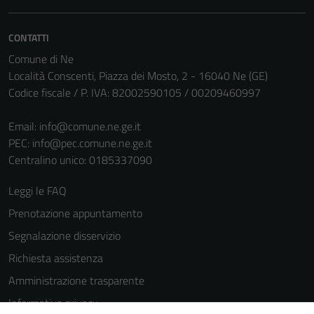
informazioni
personali.
CONTATTI
Comune di Ne
Località Conscenti, Piazza dei Mosto, 2 - 16040 Ne (GE)
Codice fiscale / P. IVA: 82002590105 / 00209460997
Email:
info@comune.ne.ge.it
PEC:
info@pec.comune.ne.ge.it
Centralino unico: 0185337090
Leggi le FAQ
Prenotazione appuntamento
Segnalazione disservizio
Richiesta assistenza
Amministrazione trasparente
Informativa privacy