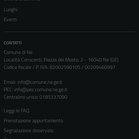
Tecnici
Luoghi
Questi cookie
Eventi
sono necessari
per il
funzionamento
del sito e non
CONTATTI
possono
Comune di Ne
essere
Località Conscenti, Piazza dei Mosto, 2 - 16040 Ne (GE)
disabilitati.
Codice fiscale / P. IVA: 82002590105 / 00209460997
Questi cookie
non raccolgono
Email:
info@comune.ne.ge.it
informazioni
PEC:
info@pec.comune.ne.ge.it
personali.
Centralino unico: 0185337090
Leggi le FAQ
Prenotazione appuntamento
Segnalazione disservizio