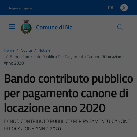
Vai ai contenuti
Vai al footer
ITA
Regione Liguria
Lingua attiva:
Comune di Ne
Home
/
Novità
/
Notizie
/
Bando Contributo Pubblico Per Pagamento Canone Di Locazione
Anno 2020
Bando contributo pubblico
per pagamento canone di
locazione anno 2020
BANDO CONTRIBUTO PUBBLICO PER PAGAMENTO CANONE
DI LOCAZIONE ANNO 2020