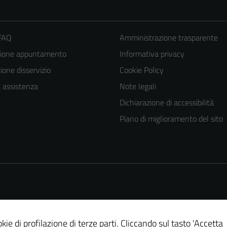
 FAQ
Amministrazione trasparente
zione appuntamento
Informativa privacy
one disservizio
Cookie Policy
a assistenza
Note legali
Dichiarazione di accessibilità
Piano di miglioramento del sito
kie di profilazione di terze parti. Cliccando sul tasto 'Accetta
Tecnici