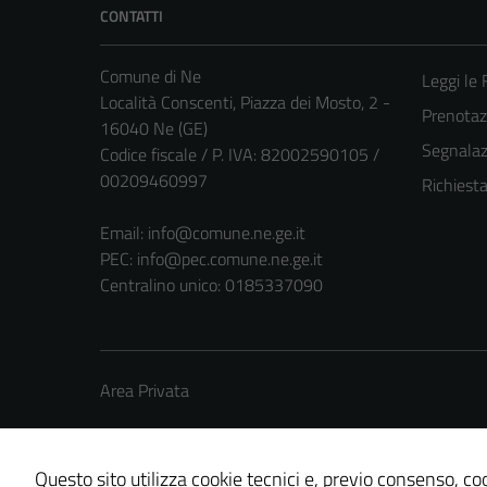
CONTATTI
Comune di Ne
Leggi le
Località Conscenti, Piazza dei Mosto, 2 -
Prenota
16040 Ne (GE)
Segnalazi
Codice fiscale / P. IVA: 82002590105 /
00209460997
Richiest
Email:
info@comune.ne.ge.it
PEC:
info@pec.comune.ne.ge.it
Centralino unico: 0185337090
Area Privata
Questo sito utilizza cookie tecnici e, previo consenso, coo