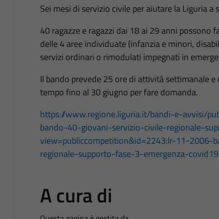
Sei mesi di servizio civile per aiutare la Liguria 
40 ragazze e ragazzi dai 18 ai 29 anni possono f
delle 4 aree individuate (infanzia e minori, disabil
servizi ordinari o rimodulati impegnati in emerge
Il bando prevede 25 ore di attività settimanale e
tempo fino al 30 giugno per fare domanda.
https://www.regione.liguria.it/bandi-e-avvisi/
bando-40-giovani-servizio-civile-regionale-s
view=publiccompetition&id=2243:lr-11-2006-ba
regionale-supporto-fase-3-emergenza-covid19
A cura di
Questa pagina è gestita da