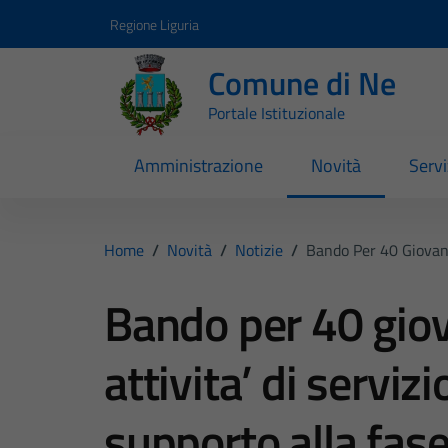
Vai ai contenuti
Vai al footer
Regione Liguria
Comune di Ne
Portale Istituzionale
Amministrazione
Novità
Servi
Home
/
Novità
/
Notizie
/
Bando Per 40 Giovani
Bando per 40 giov
attivita’ di servizi
supporto alla fas