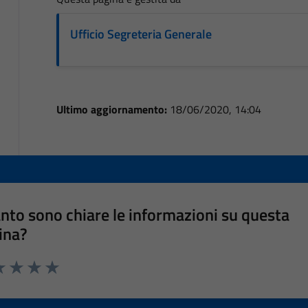
Ufficio Segreteria Generale
Ultimo aggiornamento:
18/06/2020, 14:04
nto sono chiare le informazioni su questa
ina?
a 1 stelle su 5
luta 2 stelle su 5
Valuta 3 stelle su 5
Valuta 4 stelle su 5
Valuta 5 stelle su 5