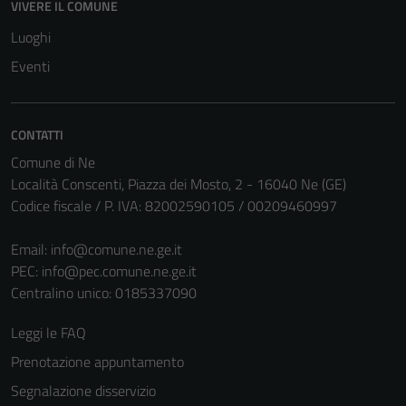
VIVERE IL COMUNE
Tecnici
Luoghi
Questi cookie
sono necessari
Eventi
per il
funzionamento
del sito e non
CONTATTI
possono
Comune di Ne
essere
Località Conscenti, Piazza dei Mosto, 2 - 16040 Ne (GE)
disabilitati.
Codice fiscale / P. IVA: 82002590105 / 00209460997
Questi cookie
non raccolgono
Email:
info@comune.ne.ge.it
informazioni
PEC:
info@pec.comune.ne.ge.it
personali.
Centralino unico: 0185337090
Leggi le FAQ
Prenotazione appuntamento
Segnalazione disservizio