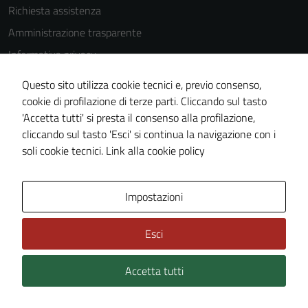
Richiesta assistenza
Amministrazione trasparente
Informativa privacy
Cookie Policy
Questo sito utilizza cookie tecnici e, previo consenso,
Note legali
cookie di profilazione di terze parti. Cliccando sul tasto
'Accetta tutti' si presta il consenso alla profilazione,
Dichiarazione di accessibilità
cliccando sul tasto 'Esci' si continua la navigazione con i
Piano di miglioramento del sito
soli cookie tecnici.
Link alla cookie policy
Area Privata
Impostazioni
Esci
Accetta tutti
Credits: ©
Technical Design s.r.l.