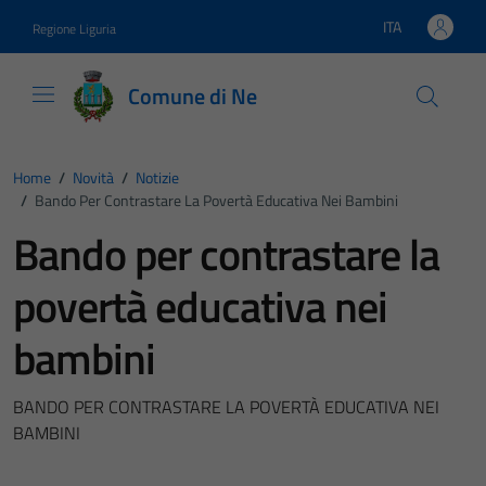
Vai ai contenuti
Vai al footer
ITA
Regione Liguria
Lingua attiva:
Comune di Ne
Home
/
Novità
/
Notizie
/
Bando Per Contrastare La Povertà Educativa Nei Bambini
Bando per contrastare la
povertà educativa nei
bambini
BANDO PER CONTRASTARE LA POVERTÀ EDUCATIVA NEI
BAMBINI