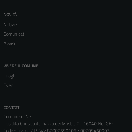
NOVITÀ
Notizie
Comunicati
Avvisi
VIVERE IL COMUNE
Luoghi
Eventi
Tecnici
CONTATTI
Questi cookie
Comune di Ne
sono necessari
Località Conscenti, Piazza dei Mosto, 2 - 16040 Ne (GE)
per il
Codice fiscale / P. IVA: 82002590105 / 00209460997
funzionamento