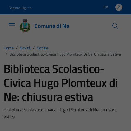
Vai ai contenuti
Vai al footer
ITA
Regione Liguria
Lingua attiva:
Comune di Ne
Home
/
Novità
/
Notizie
/
Biblioteca Scolastico-Civica Hugo Plomteux Di Ne: Chiusura Estiva
Biblioteca Scolastico-
Civica Hugo Plomteux di
Ne: chiusura estiva
Biblioteca Scolastico-Civica Hugo Plomteux di Ne: chiusura
estiva