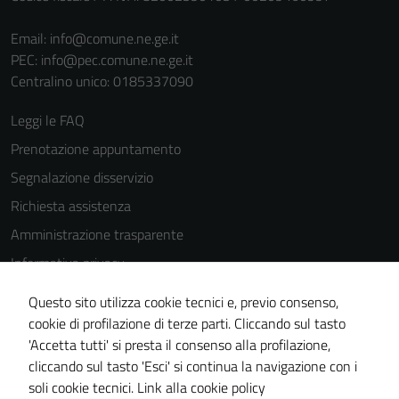
del sito e non
Email:
info@comune.ne.ge.it
possono
PEC:
info@pec.comune.ne.ge.it
essere
Centralino unico: 0185337090
disabilitati.
Questi cookie
Leggi le FAQ
non raccolgono
Prenotazione appuntamento
informazioni
personali.
Segnalazione disservizio
Richiesta assistenza
Amministrazione trasparente
Informativa privacy
Cookie Policy
Questo sito utilizza cookie tecnici e, previo consenso,
Note legali
cookie di profilazione di terze parti. Cliccando sul tasto
'Accetta tutti' si presta il consenso alla profilazione,
Dichiarazione di accessibilità
cliccando sul tasto 'Esci' si continua la navigazione con i
Piano di miglioramento del sito
soli cookie tecnici.
Link alla cookie policy