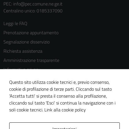
PEC:
info@pec.comune.ne.ge.it
Centralino unico: 0185337090
Leggi le FAQ
Prenotazione appuntamento
Segnalazione disservizio
Richiesta assistenza
Amministrazione trasparente
Informativa privacy
Cookie Policy
Questo sito utilizza cookie tecnici e, previo consenso,
Note legali
cookie di profilazione di terze parti. Cliccando sul tasto
'Accetta tutti' si presta il consenso alla profilazione,
Dichiarazione di accessibilità
cliccando sul tasto 'Esci' si continua la navigazione con i
Piano di miglioramento del sito
soli cookie tecnici.
Link alla cookie policy
Area Privata