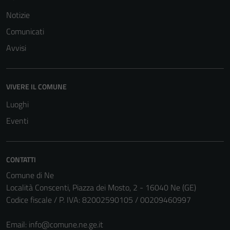
Notizie
Comunicati
Avvisi
Tecnici
Questi cookie
sono necessari
VIVERE IL COMUNE
per il
funzionamento
Luoghi
del sito e non
Eventi
possono
essere
disabilitati.
CONTATTI
Questi cookie
non raccolgono
Comune di Ne
informazioni
Località Conscenti, Piazza dei Mosto, 2 - 16040 Ne (GE)
personali.
Codice fiscale / P. IVA: 82002590105 / 00209460997
Email:
info@comune.ne.ge.it