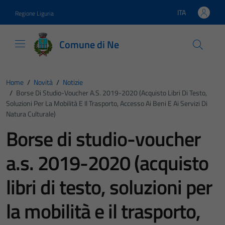
Vai ai contenuti
Vai al footer
ITA
Regione Liguria
Lingua attiva:
Comune di Ne
Home
/
Novità
/
Notizie
/
Borse Di Studio-Voucher A.s. 2019-2020 (acquisto Libri Di Testo,
Soluzioni Per La Mobilità E Il Trasporto, Accesso Ai Beni E Ai Servizi Di
Natura Culturale)
Borse di studio-voucher
a.s. 2019-2020 (acquisto
libri di testo, soluzioni per
la mobilità e il trasporto,