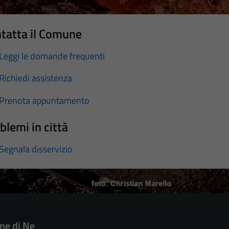
tatta il Comune
Leggi le domande frequenti
Richiedi assistenza
Prenota appuntamento
blemi in città
Segnala disservizio
e di Ne