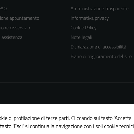
 FAQ
Amministrazione trasparente
zione appuntamento
Informativa privacy
one disservizio
Cookie Policy
a assistenza
Note legali
Dichiarazione di accessibilità
Piano di miglioramento del sito
kie di profilazione di terze parti. Cliccando sul tasto 'Accetta
Tecnici
 tasto 'Esci' si continua la navigazione con i soli cookie tecnici
Questi cookie