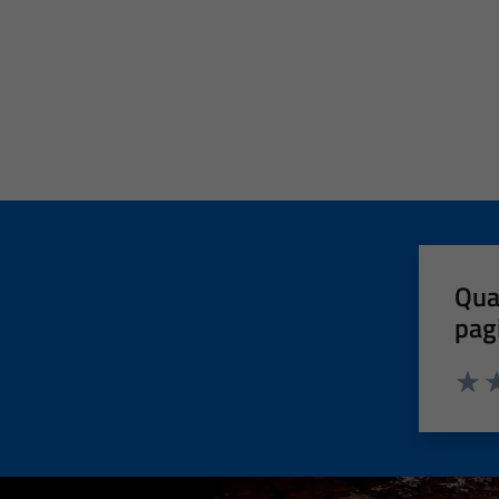
Qua
pag
Valut
Va