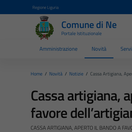
Vai ai contenuti
Vai al footer
Regione Liguria
Comune di Ne
Portale Istituzionale
Amministrazione
Novità
Servi
Home
/
Novità
/
Notizie
/
Cassa Artigiana, Aper
Cassa artigiana, a
favore dell’artigia
CASSA ARTIGIANA, APERTO IL BANDO A FAV