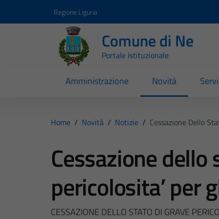
Vai ai contenuti
Vai al footer
Regione Liguria
Comune di Ne
Portale Istituzionale
Amministrazione
Novità
Servi
Home
/
Novità
/
Notizie
/
Cessazione Dello Stat
Cessazione dello 
pericolosita’ per g
CESSAZIONE DELLO STATO DI GRAVE PERICOL