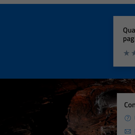
Qua
pag
Valut
Va
Con