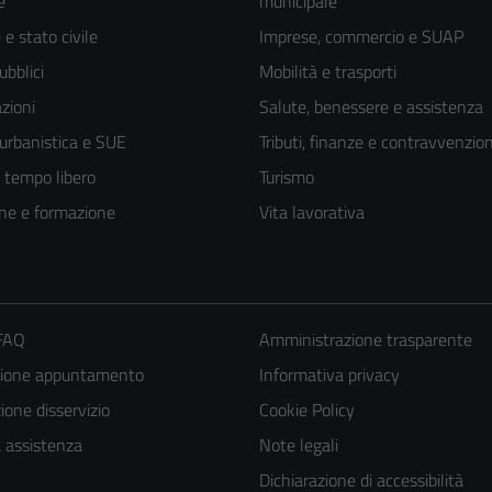
e
municipale
e stato civile
Imprese, commercio e SUAP
ubblici
Mobilità e trasporti
zioni
Salute, benessere e assistenza
 urbanistica e SUE
Tributi, finanze e contravvenzion
e tempo libero
Turismo
ne e formazione
Vita lavorativa
 FAQ
Amministrazione trasparente
zione appuntamento
Informativa privacy
one disservizio
Cookie Policy
a assistenza
Note legali
Dichiarazione di accessibilità