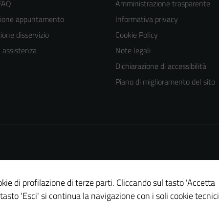
 FAQ
Amministrazione trasparente
zione appuntamento
Informativa privacy
one disservizio
Cookie Policy
a assistenza
Note legali
Dichiarazione di accessibilità
Piano di miglioramento del sito
kie di profilazione di terze parti. Cliccando sul tasto 'Accetta
 tasto 'Esci' si continua la navigazione con i soli cookie tecnici
Tecnici
Questi cookie