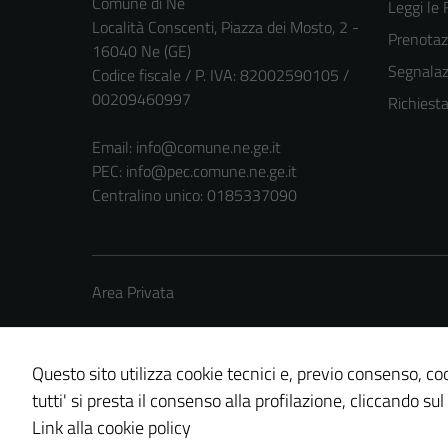
Comune di Ne
Leggi le
Località Conscenti, Piazza dei Mosto, 2 -
Prenota
16040 Ne (GE)
Segnalazi
Codice fiscale / P. IVA: 82002590105 /
00209460997
Richiest
Email:
info@comune.ne.ge.it
PEC:
info@pec.comune.ne.ge.it
Centralino unico: 0185337090
Area Privata
Questo sito utilizza cookie tecnici e, previo consenso, coo
tutti' si presta il consenso alla profilazione, cliccando sul
Credits: ©
Technical Design s.r.l.
Link alla cookie policy