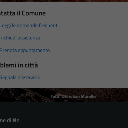
tatta il Comune
Leggi le domande frequenti
Richiedi assistenza
Prenota appuntamento
blemi in città
Segnala disservizio
e di Ne