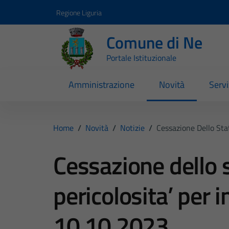
Vai ai contenuti
Vai al footer
Regione Liguria
Comune di Ne
Portale Istituzionale
Amministrazione
Novità
Servi
Home
/
Novità
/
Notizie
/
Cessazione Dello Sta
Cessazione dello 
pericolosita’ per 
10.10.2023