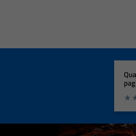
Qua
pag
Valut
Va