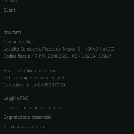
Luoghi
Eventi
CONTATTI
Comune di Ne
Località Conscenti, Piazza dei Mosto, 2 - 16040 Ne (GE)
Codice fiscale / P. IVA: 82002590105 / 00209460997
Tecnici
Email:
info@comune.ne.ge.it
Questi cookie
PEC:
info@pec.comune.ne.ge.it
sono necessari
Centralino unico: 0185337090
per il
funzionamento
Leggi le FAQ
del sito e non
Prenotazione appuntamento
possono
Segnalazione disservizio
essere
disabilitati.
Richiesta assistenza
Questi cookie