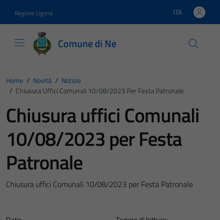
Vai ai contenuti
Vai al footer
ITA
Regione Liguria
Lingua attiva:
Comune di Ne
Home
/
Novità
/
Notizie
/
Chiusura Uffici Comunali 10/08/2023 Per Festa Patronale
Chiusura uffici Comunali
10/08/2023 per Festa
Patronale
Chiusura uffici Comunali 10/08/2023 per Festa Patronale
Data:
Tempo di lettura: