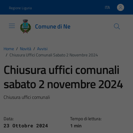
Vai ai contenuti
Vai al footer
ITA
Regione Liguria
Lingua attiva:
Comune di Ne
Home
/
Novità
/
Avvisi
/
Chiusura Uffici Comunali Sabato 2 Novembre 2024
Chiusura uffici comunali
sabato 2 novembre 2024
Chiusura uffici comunali
Data:
Tempo di lettura:
1 min
23 Ottobre 2024