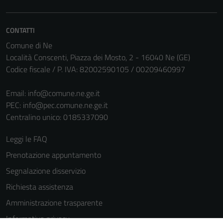
CONTATTI
Comune di Ne
Località Conscenti, Piazza dei Mosto, 2 - 16040 Ne (GE)
Codice fiscale / P. IVA: 82002590105 / 00209460997
Email:
info@comune.ne.ge.it
Tecnici
PEC:
info@pec.comune.ne.ge.it
Questi cookie
Centralino unico: 0185337090
sono necessari
per il
Leggi le FAQ
funzionamento
Prenotazione appuntamento
del sito e non
Segnalazione disservizio
possono
essere
Richiesta assistenza
disabilitati.
Amministrazione trasparente
Questi cookie
Informativa privacy
non raccolgono