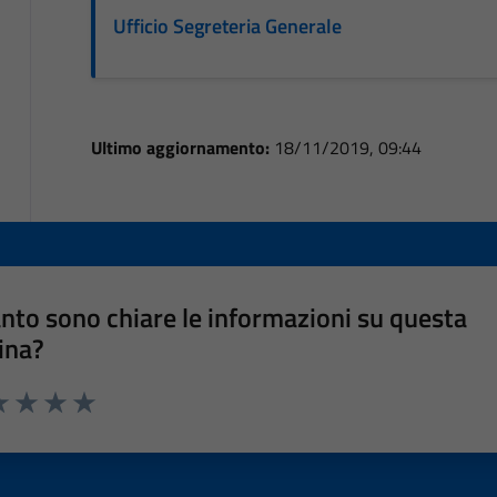
Ufficio Segreteria Generale
Ultimo aggiornamento:
18/11/2019, 09:44
nto sono chiare le informazioni su questa
ina?
a 1 stelle su 5
luta 2 stelle su 5
Valuta 3 stelle su 5
Valuta 4 stelle su 5
Valuta 5 stelle su 5