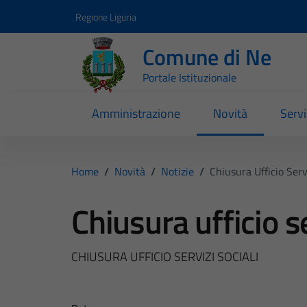
Vai ai contenuti
Vai al footer
Regione Liguria
Comune di Ne
Portale Istituzionale
Amministrazione
Novità
Servi
Home
/
Novità
/
Notizie
/
Chiusura Ufficio Servi
Chiusura ufficio se
CHIUSURA UFFICIO SERVIZI SOCIALI