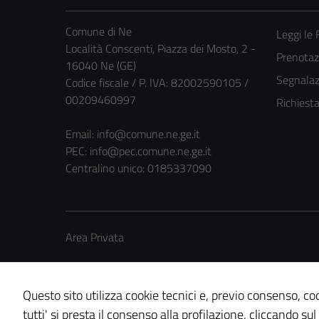
Comune di Ne
Leggi le
Località Conscenti, Piazza dei Mosto, 2 -
Prenota
16040 Ne (GE)
Segnalazi
Codice fiscale / P. IVA: 82002590105 /
00209460997
Richiest
Email:
info@comune.ne.ge.it
PEC:
info@pec.comune.ne.ge.it
Centralino unico: 0185337090
Area Privata
Questo sito utilizza cookie tecnici e, previo consenso, coo
tutti' si presta il consenso alla profilazione, cliccando sul