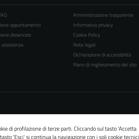
 FAQ
Amministrazione trasparente
zione appuntamento
Informativa privacy
one disservizio
Cookie Policy
a assistenza
Note legali
Dichiarazione di accessibilità
Piano di miglioramento del sito
kie di profilazione di terze parti. Cliccando sul tasto 'Accetta
 tasto 'Esci' si continua la navigazione con i soli cookie tecnici