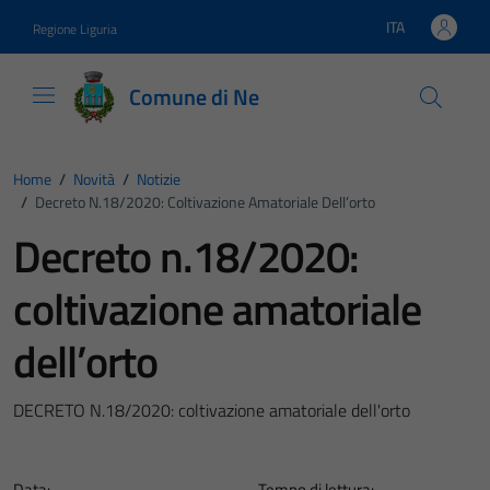
Vai ai contenuti
Vai al footer
ITA
Regione Liguria
Lingua attiva:
Comune di Ne
Home
/
Novità
/
Notizie
/
Decreto N.18/2020: Coltivazione Amatoriale Dell’orto
Decreto n.18/2020:
coltivazione amatoriale
dell’orto
DECRETO N.18/2020: coltivazione amatoriale dell'orto
Data:
Tempo di lettura: