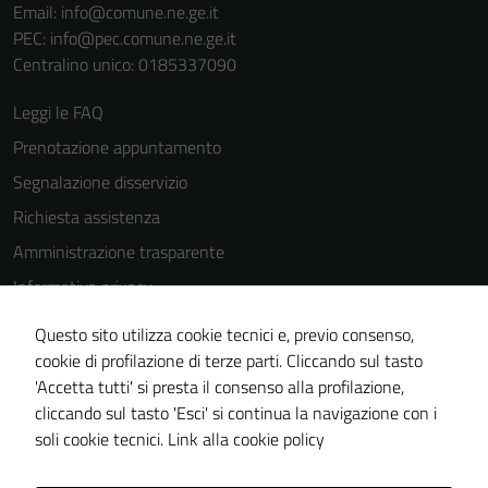
del sito e non
Email:
info@comune.ne.ge.it
possono
PEC:
info@pec.comune.ne.ge.it
essere
Centralino unico: 0185337090
disabilitati.
Leggi le FAQ
Questi cookie
non raccolgono
Prenotazione appuntamento
informazioni
Segnalazione disservizio
personali.
Richiesta assistenza
Amministrazione trasparente
Informativa privacy
Cookie Policy
Questo sito utilizza cookie tecnici e, previo consenso,
Note legali
cookie di profilazione di terze parti. Cliccando sul tasto
'Accetta tutti' si presta il consenso alla profilazione,
Dichiarazione di accessibilità
cliccando sul tasto 'Esci' si continua la navigazione con i
Piano di miglioramento del sito
soli cookie tecnici.
Link alla cookie policy