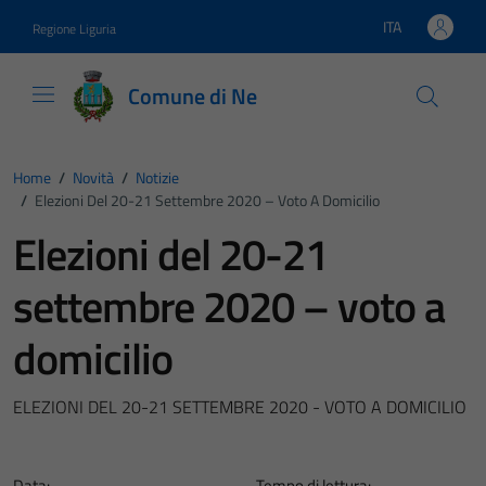
Vai ai contenuti
Vai al footer
ITA
Regione Liguria
Lingua attiva:
Comune di Ne
Home
/
Novità
/
Notizie
/
Elezioni Del 20-21 Settembre 2020 – Voto A Domicilio
Elezioni del 20-21
settembre 2020 – voto a
domicilio
ELEZIONI DEL 20-21 SETTEMBRE 2020 - VOTO A DOMICILIO
Data:
Tempo di lettura: