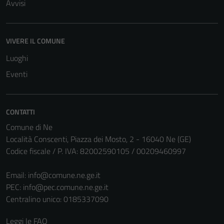
Avvisi
Tecnici
Questi cookie
VIVERE IL COMUNE
sono necessari
Luoghi
per il
Eventi
funzionamento
del sito e non
possono
CONTATTI
essere
disabilitati.
Comune di Ne
Questi cookie
Località Conscenti, Piazza dei Mosto, 2 - 16040 Ne (GE)
non raccolgono
Codice fiscale / P. IVA: 82002590105 / 00209460997
informazioni
personali.
Email:
info@comune.ne.ge.it
PEC:
info@pec.comune.ne.ge.it
Centralino unico: 0185337090
Leggi le FAQ